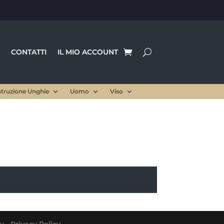
CONTATTI
IL MIO ACCOUNT
struzione Unghie
Uomo
Viso
cy
-
Privacy Policy