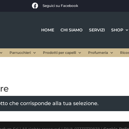

Seguici su Facebook
HOME
CHI SIAMO
SERVIZI
SHOP
Parrucchieri
Prodotti per capelli
Profumeria
Rico
re
to che corrisponde alla tua selezione.
rfum Srl | All rights reserved | PIVA 03331770838 |
Cookie Poli