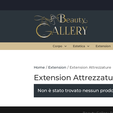
Corpo
Estetica
Extension
Home
/
Extension
/ Extension Attrezzature
Extension Attrezzatu
Non è stato trovato nessun prodot
Beauty Gallery Pa