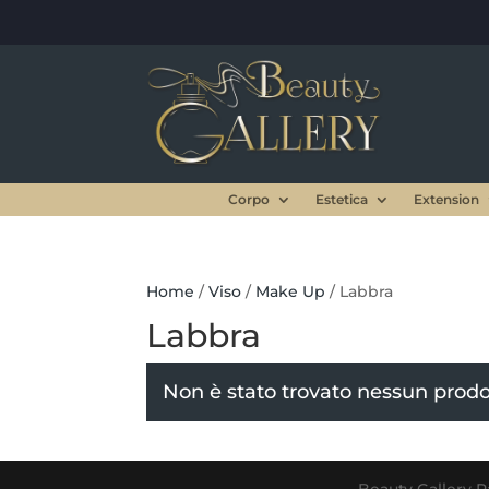
Corpo
Estetica
Extension
Home
/
Viso
/
Make Up
/ Labbra
Labbra
Non è stato trovato nessun prodot
Beauty Gallery Pa