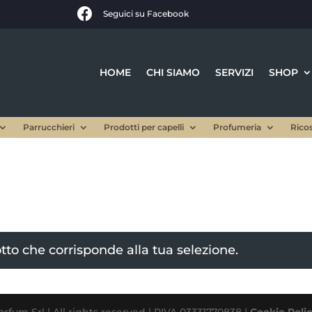

Seguici su Facebook
HOME
CHI SIAMO
SERVIZI
SHOP
Parrucchieri
Prodotti per capelli
Profumeria
Rico
to che corrisponde alla tua selezione.
rfum Srl | All rights reserved | PIVA 03331770838 |
Cookie Poli