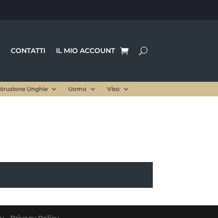
CONTATTI
IL MIO ACCOUNT
struzione Unghie
Uomo
Viso
cy
-
Privacy Policy