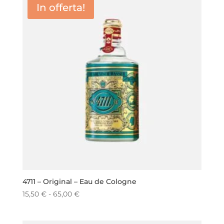
In offerta!
4711 – Original – Eau de Cologne
Fascia
15,50
€
-
65,00
€
di
prezzo: