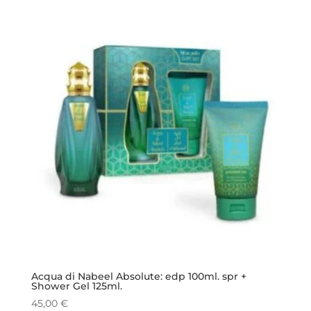
originale
attuale
era:
è:
45,00 €.
42,00 €.
Acqua di Nabeel Absolute: edp 100ml. spr +
Shower Gel 125ml.
45,00
€