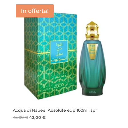
era:
è:
In offerta!
33,00 €.
22,50 €.
Acqua di Nabeel Absolute edp 100ml. spr
Il
Il
45,00
€
42,00
€
prezzo
prezzo