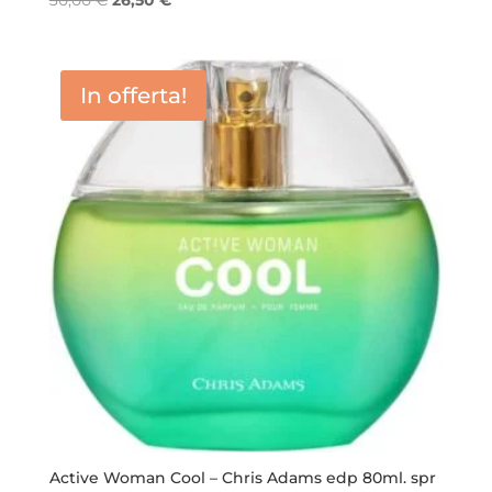
30,00
€
26,50
€
prezzo
prezzo
originale
attuale
era:
è:
In offerta!
30,00 €.
26,50 €.
Active Woman Cool – Chris Adams edp 80ml. spr