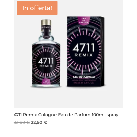
da
In offerta!
15,50 €
a
65,00 €
4711 Remix Cologne Eau de Parfum 100ml. spray
Il
Il
33,00
€
22,50
€
prezzo
prezzo
originale
attuale