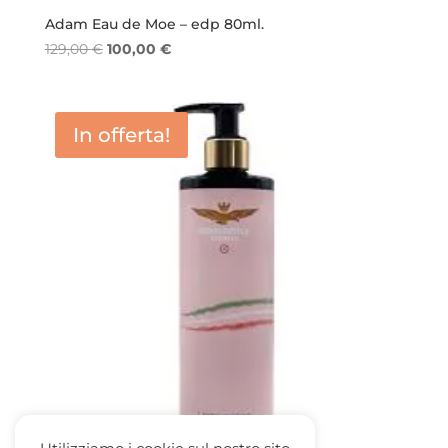
Adam Eau de Moe – edp 80ml.
Il
Il
129,00
€
100,00
€
prezzo
prezzo
originale
attuale
era:
è:
In offerta!
129,00 €.
100,00 €.