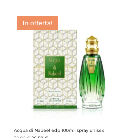
In offerta!
Acqua di Nabeel edp 100ml. spray unisex
Il
Il