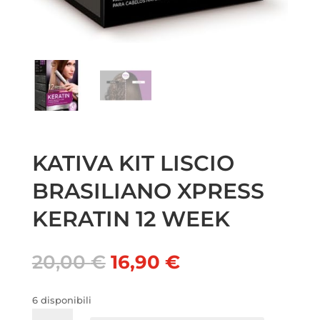
KATIVA KIT LISCIO
BRASILIANO XPRESS
KERATIN 12 WEEK
Il
Il
20,00
€
16,90
€
prezzo
prezzo
originale
attuale
6 disponibili
era:
è:
KATIVA