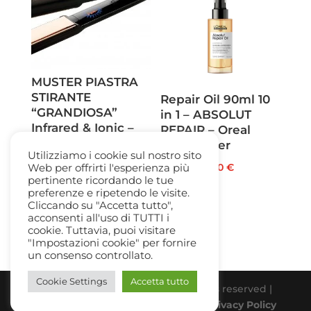
52,20 €.
40,00 €.
MUSTER PIASTRA
STIRANTE
Repair Oil 90ml 10
“GRANDIOSA”
in 1 – ABSOLUT
Infrared & Ionic –
REPAIR – Oreal
Pink Supreme
Serie Exper
Utilizziamo i cookie sul nostro sito
Il
Il
165,00
€
70,00
€
Il
Il
23,00
€
18,00
€
Web per offrirti l'esperienza più
pertinente ricordando le tue
prezzo
prezzo
prezzo
prezzo
preferenze e ripetendo le visite.
originale
attuale
originale
attuale
Cliccando su "Accetta tutto",
acconsenti all'uso di TUTTI i
era:
è:
era:
è:
cookie. Tuttavia, puoi visitare
165,00 €.
70,00 €.
23,00 €.
18,00 €.
"Impostazioni cookie" per fornire
un consenso controllato.
Cookie Settings
Accetta tutto
Beauty Gallery Parfum Srl | All rights reserved |
PIVA 03331770838 |
Cookie Policy
-
Privacy Policy