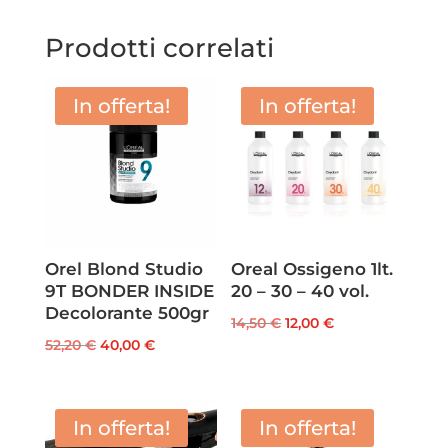
Prodotti correlati
In offerta!
In offerta!
Orel Blond Studio
Oreal Ossigeno 1lt.
9T BONDER INSIDE
20 – 30 – 40 vol.
Decolorante 500gr
Il
Il
14,50
€
12,00
€
Il
Il
52,20
€
40,00
€
prezzo
prezzo
prezzo
prezzo
originale
attuale
originale
attuale
era:
è:
era:
è:
In offerta!
In offerta!
14,50 €.
12,00 €.