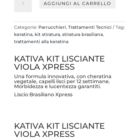
20,00 €.
16,90 €.
AGGIUNGI AL CARRELLO
KIT
LISCIO
BRASILIANO
XPRESS
Categorie:
Parrucchieri
,
Trattamenti Tecnici
Tag:
KERATIN
keratina
,
kit stiratura
,
stiratura brasiliana
,
12
trattamenti alla keratina
WEEK
quantità
KATIVA KIT LISCIANTE
VIOLA XPRESS
Una formula innovativa, con cheratina
vegetale, capelli lisci per 12 settimane.
Morbidezza e lucentezza garantiti.
Liscio Brasiliano Xpress
KATIVA KIT LISCIANTE
VIOLA XPRESS