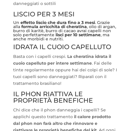
danneggiati o sottili
LISCIO PER 3 MESI
Un
effetto liscio che dura fino a 3 mesi
. Grazie
alla
formula arricchita di cheratina
, olio di argan,
burro di karitè, burro di cacao avrai capelli non
solo perfettamente
lisci per 10 settimane
, ma
anche morbidi e nutriti.
IDRATA IL CUOIO CAPELLUTO
Basta con i capelli crespi.
La cheratina idrata il
cuoio capelluto per intere settimane
. Fai delle
tinte regolarmente oppure hai dei colpi di sole? I
tuoi capelli sono danneggiati? Riparali con il
trattamento brasiliano!
IL PHON RIATTIVA LE
PROPRIETÀ BENEFICHE
Chi dice che il phon danneggia i capelli? Se
applichi questo trattamento
il calore prodotto
dal phon non farà altro che rinnovare e
riattivare le proprietà benefiche del kit
. Ad ogni