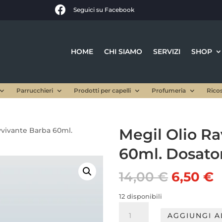

Seguici su Facebook
HOME
CHI SIAMO
SERVIZI
SHOP
Parrucchieri
Prodotti per capelli
Profumeria
Rico
Megil Olio R
vvivante Barba 60ml.
60ml. Dosato
Il
Il
14,00
€
6,50
€
prezzo
p
origina
a
12 disponibili
era:
è
Megil
AGGIUNGI A
14,00 €
6
Olio