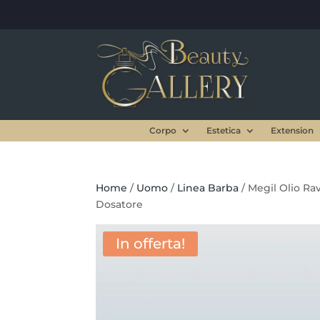
Corpo
Estetica
Extension
Home
/
Uomo
/
Linea Barba
/ Megil Olio Ra
Dosatore
In offerta!