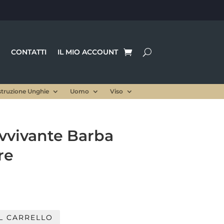
CONTATTI
IL MIO ACCOUNT
struzione Unghie
Uomo
Viso
avvivante Barba
re
rezzo
le
ttuale
:
L CARRELLO
.
,50 €.