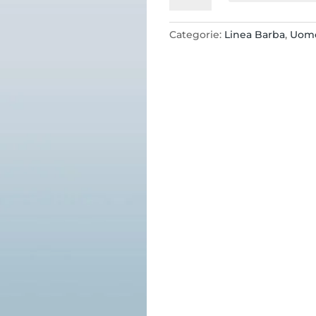
Ravvivante
Barba
Categorie:
Linea Barba
,
Uom
60ml.
Dosatore
quantità