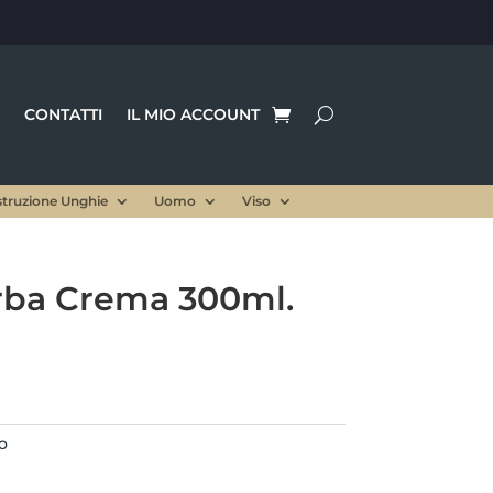
CONTATTI
IL MIO ACCOUNT
struzione Unghie
Uomo
Viso
rba Crema 300ml.
rezzo
le
ttuale
:
,00 €.
o