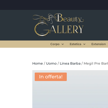
Corpo
Estetica
Extension
Home
/
Uomo
/
Linea Barba
/ Megil Pre Ba
In offerta!