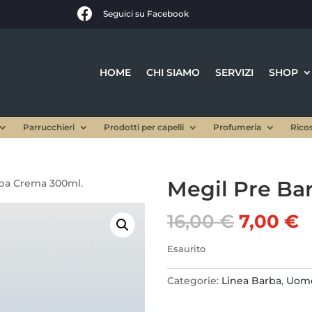

Seguici su Facebook
HOME
CHI SIAMO
SERVIZI
SHOP
Parrucchieri
Prodotti per capelli
Profumeria
Rico
Megil Pre Ba
rba Crema 300ml.
Il
Il
16,00
€
7,00
€
prezzo
p
origina
a
Esaurito
era:
è
16,00 €.
7
Categorie:
Linea Barba
,
Uom