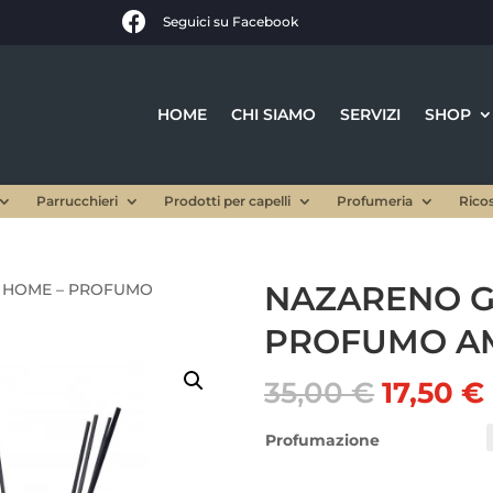

Seguici su Facebook
HOME
CHI SIAMO
SERVIZI
SHOP
Parrucchieri
Prodotti per capelli
Profumeria
Rico
NAZARENO G
I HOME – PROFUMO
PROFUMO AM
Il
I
35,00
€
17,50
€
prezzo
origina
Profumazione
era:
35,00 €