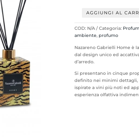
AGGIUNGI AL CAR
NAZARENO
GABRIELLI
COD:
N/A
Categoria:
Profum
HOME
ambiente
,
profumo
-
PROFUMO
Nazareno Gabrielli Home è la
AMBIENTE
dal design unico ed accattiv
500ML
d’arredo.
quantità
Si presentano in cinque prop
definito nei minimi dettagli, 
ispirate a vini più noti ed a
esperienza olfattiva indiment