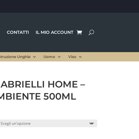
CONTATTI
IL MIO ACCOUNT
struzione Unghie
Uomo
Viso
ABRIELLI HOME –
BIENTE 500ML
l
prezzo
le
attuale
è:
.
17,50 €.