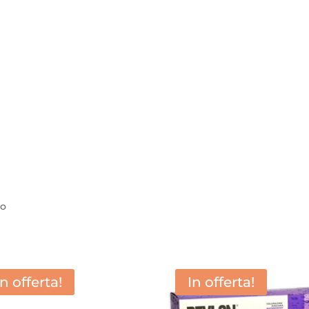
lo
In offerta!
In offerta!