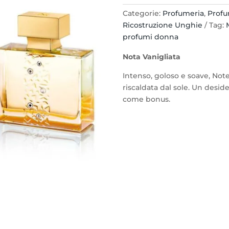
M.Micallef
Categorie:
Profumeria
,
Profu
eau
Ricostruzione Unghie
Tag:
de
profumi donna
parfum
100ml.
Nota Vanigliata
quantità
Intenso, goloso e soave, Note 
riscaldata dal sole. Un desid
come bonus.