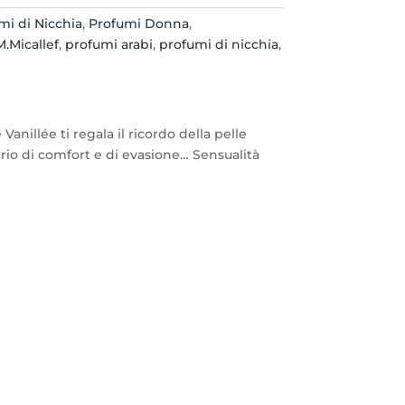
mi di Nicchia
,
Profumi Donna
,
M.Micallef
,
profumi arabi
,
profumi di nicchia
,
Vanillée ti regala il ricordo della pelle
erio di comfort e di evasione… Sensualità