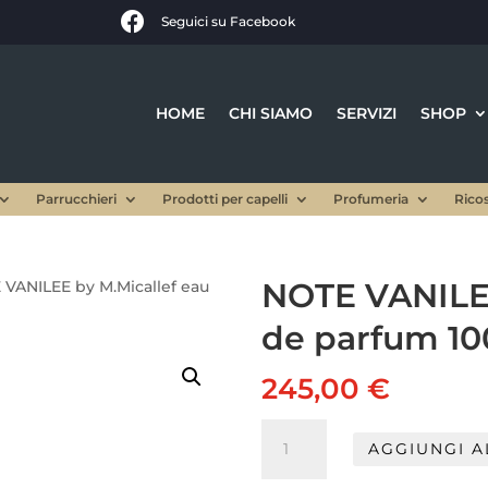

Seguici su Facebook
HOME
CHI SIAMO
SERVIZI
SHOP
Parrucchieri
Prodotti per capelli
Profumeria
Rico
NOTE VANILEE
 VANILEE by M.Micallef eau
de parfum 10
245,00
€
NOTE
AGGIUNGI A
VANILEE
by