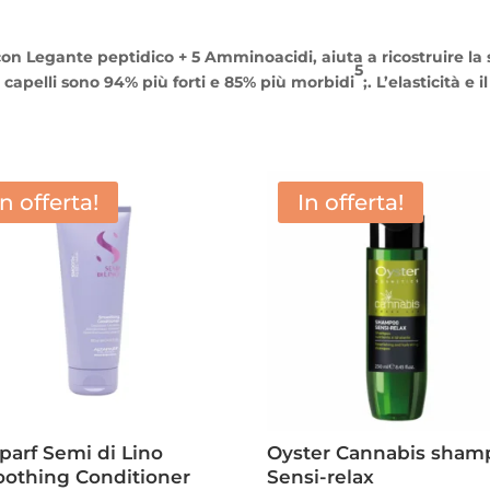
n Legante peptidico + 5 Amminoacidi, aiuta a ricostruire la 
5
 I capelli sono 94% più forti e 85% più morbidi
;. L’elasticità 
In offerta!
In offerta!
aparf Semi di Lino
Oyster Cannabis sham
othing Conditioner
Sensi-relax