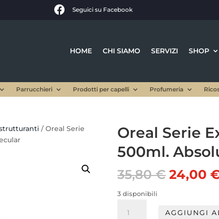

Seguici su Facebook
HOME
CHI SIAMO
SERVIZI
SHOP
Parrucchieri
Prodotti per capelli
Profumeria
Rico
Oreal Serie 
trutturanti
/ Oreal Serie
ecular
500ml. Absol
Il
35,80
€
24,00
prezzo
origina
3 disponibili
era:
Oreal
AGGIUNGI A
35,80 €
Serie