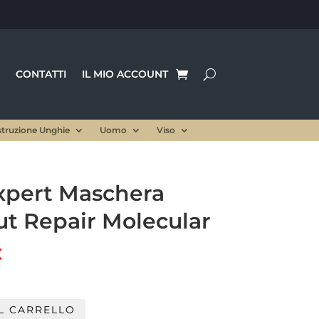
CONTATTI
IL MIO ACCOUNT
struzione Unghie
Uomo
Viso
Expert Maschera
ut Repair Molecular
Il
€
prezzo
le
attuale
è:
L CARRELLO
.
24,00 €.