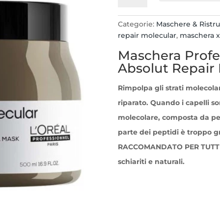
Expert
Maschera
Categorie:
Maschere & Ristru
500ml.
repair molecular
,
maschera x 
Absolut
Maschera Profe
Repair
Molecular
Absolut Repair
quantità
Rimpolpa gli strati molecolar
riparato
. Quando i capelli so
molecolare, composta da pe
parte dei peptidi è troppo g
RACCOMANDATO PER TUTTI I
schiariti e naturali.