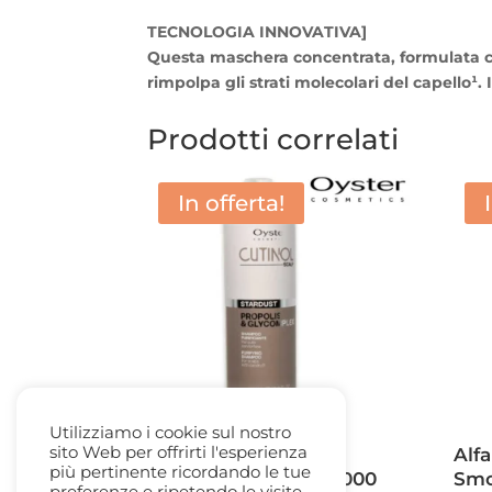
TECNOLOGIA INNOVATIVA]
Questa maschera concentrata, formulata co
rimpolpa gli strati molecolari del capello¹.
Prodotti correlati
In offerta!
Utilizziamo i cookie sul nostro
sito Web per offrirti l'esperienza
Oyster Cutinol Scalp
Alf
più pertinente ricordando le tue
Stardust Shampoo 1000
Smo