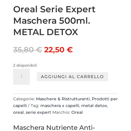
Oreal Serie Expert
Maschera 500ml.
METAL DETOX
Il
Il
35,80
€
22,50
€
prezzo
prezzo
originale
attuale
2 disponibili
era:
è:
Oreal
35,80 €.
22,50 €.
AGGIUNGI AL CARRELLO
Serie
Expert
Maschera
500ml.
Categorie:
Maschere & Ristrutturanti
,
Prodotti per
METAL
capelli
Tag:
maschera x capelli
,
metal detox
,
DETOX
oreal
,
serie expert
Marchio:
Oreal
quantità
Maschera Nutriente Anti-