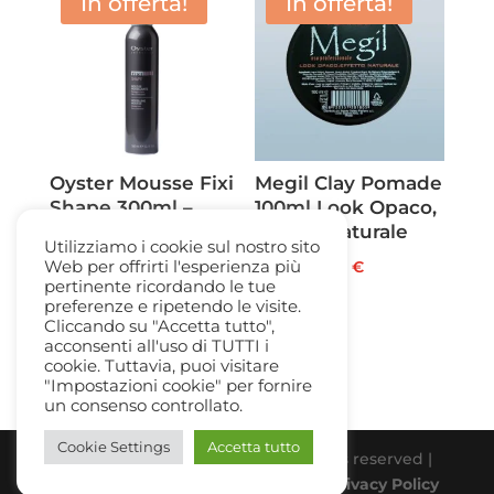
In offerta!
In offerta!
8,00 €
19,60 €.
11,50 €.
a
21,50 €
Oyster Mousse Fixi
Megil Clay Pomade
Shape 300ml –
100ml Look Opaco,
fissaggio forte
Effetto Naturale
Utilizziamo i cookie sul nostro sito
Il
Il
Il
Il
Web per offrirti l'esperienza più
11,60
€
5,50
€
14,50
€
6,00
€
pertinente ricordando le tue
prezzo
prezzo
prezzo
prezzo
preferenze e ripetendo le visite.
originale
attuale
originale
attuale
Cliccando su "Accetta tutto",
acconsenti all'uso di TUTTI i
era:
è:
era:
è:
cookie. Tuttavia, puoi visitare
11,60 €.
5,50 €.
14,50 €.
6,00 €.
"Impostazioni cookie" per fornire
un consenso controllato.
Cookie Settings
Accetta tutto
Beauty Gallery Parfum Srl | All rights reserved |
PIVA 03331770838 |
Cookie Policy
-
Privacy Policy