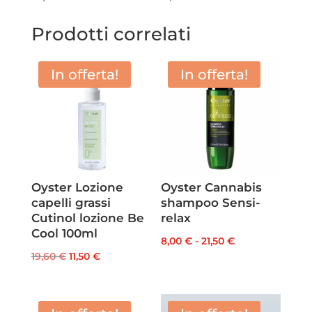
Prodotti correlati
In offerta!
In offerta!
Oyster Lozione
Oyster Cannabis
capelli grassi
shampoo Sensi-
Cutinol lozione Be
relax
Cool 100ml
Fascia
8,00
€
-
21,50
€
Il
Il
19,60
€
11,50
€
di
prezzo
prezzo
prezzo:
originale
attuale
da
era:
è: