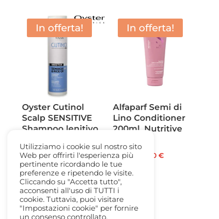
originale
attuale
originale
attuale
era:
è:
era:
è:
In offerta!
In offerta!
19,60 €.
11,50 €.
11,60 €.
6,50 €.
Oyster Cutinol
Alfaparf Semi di
Scalp SENSITIVE
Lino Conditioner
Shampoo lenitivo
200ml. Nutritive
Low
Fascia
5,00
€
-
13,50
€
Utilizziamo i cookie sul nostro sito
Il
Il
21,40
€
14,50
€
Web per offrirti l'esperienza più
di
pertinente ricordando le tue
prezzo
prezzo
prezzo:
preferenze e ripetendo le visite.
originale
attuale
Cliccando su "Accetta tutto",
da
acconsenti all'uso di TUTTI i
era:
è:
5,00 €
cookie. Tuttavia, puoi visitare
21,40 €.
14,50 €.
a
"Impostazioni cookie" per fornire
un consenso controllato.