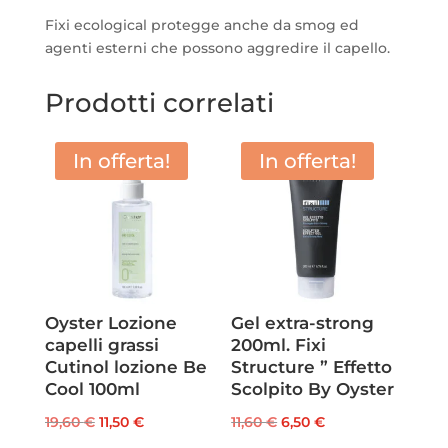
Fixi ecological protegge anche da smog ed
agenti esterni che possono aggredire il capello.
Prodotti correlati
In offerta!
In offerta!
Oyster Lozione
Gel extra-strong
capelli grassi
200ml. Fixi
Cutinol lozione Be
Structure ” Effetto
Cool 100ml
Scolpito By Oyster
Il
Il
Il
Il
19,60
€
11,50
€
11,60
€
6,50
€
prezzo
prezzo
prezzo
prezzo