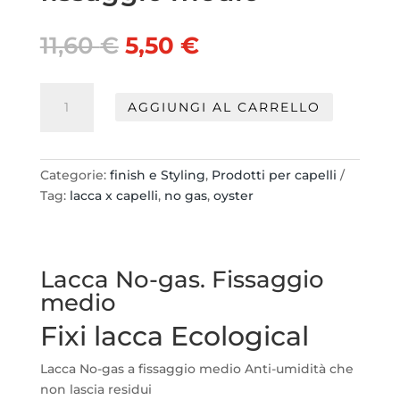
Il
Il
11,60
€
5,50
€
prezzo
prezzo
originale
attuale
Oyster
era:
è:
AGGIUNGI AL CARRELLO
Lacca
11,60 €.
5,50 €.
Ecologica
no
gas
Categorie:
finish e Styling
,
Prodotti per capelli
300ml.
Tag:
lacca x capelli
,
no gas
,
oyster
fissaggio
medio
quantità
Lacca No-gas. Fissaggio
medio
Fixi lacca Ecological
Lacca No-gas a fissaggio medio Anti-umidità che
non lascia residui