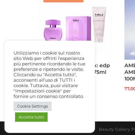
Utilizziamo i cookie sul nostro
sito Web per offrirti l'esperienza
più pertinente ricordando le tue
Furla Mistica Gift Box: edp
AMB
preferenze e ripetendo le visite.
30ml + Body Lotion 75ml
AM
Cliccando su "Accetta tutto",
100
acconsenti all'uso di TUTTI i
Il
Il
48,00
€
33,50
€
cookie. Tuttavia, puoi visitare
77,0
prezzo
prezzo
"Impostazioni cookie" per
fornire un consenso controllato.
originale
attuale
era:
è:
Cookie Settings
48,00 €.
33,50 €.
Accetta tutto
Beauty Gallery Pa