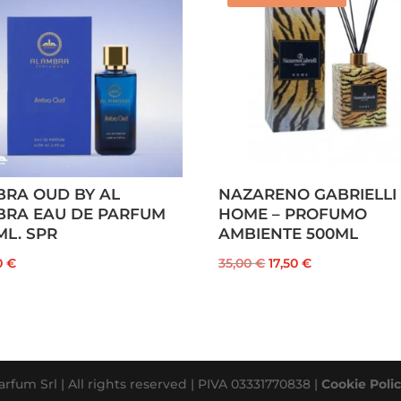
RA OUD BY AL
NAZARENO GABRIELLI
BRA EAU DE PARFUM
HOME – PROFUMO
ML. SPR
AMBIENTE 500ML
Il
Il
0
€
35,00
€
17,50
€
prezzo
prezzo
originale
attuale
era:
è:
35,00 €.
17,50 €.
rfum Srl | All rights reserved | PIVA 03331770838 |
Cookie Poli