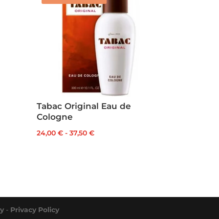
Tabac Original Eau de
Cologne
Fascia
24,00
€
-
37,50
€
di
prezzo:
da
24,00 €
a
37,50 €
cy
-
Privacy Policy