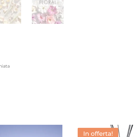
hiata
In offerta!