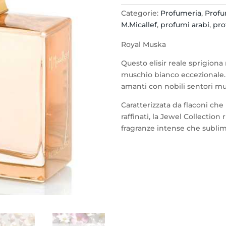
M.Micallef
Categorie:
Profumeria
,
Profu
eau
M.Micallef
,
profumi arabi
,
pro
de
parfum
Royal Muska
100ml.
Questo elisir reale sprigion
quantità
muschio bianco eccezionale.
amanti con nobili sentori m
Caratterizzata da flaconi che
raffinati, la Jewel Collection 
fragranze intense che subli