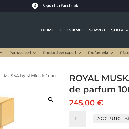

Seguici su Facebook
HOME
CHI SIAMO
SERVIZI
SHOP
Parrucchieri
Prodotti per capelli
Profumeria
Rico
ROYAL MUSKA
L MUSKA by M.Micallef eau
de parfum 10
245,00
€
ROYAL
AGGIUNGI A
MUSKA
by