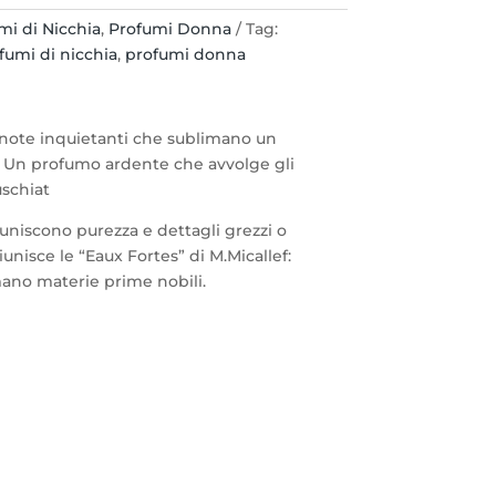
mi di Nicchia
,
Profumi Donna
Tag:
fumi di nicchia
,
profumi donna
a note inquietanti che sublimano un
 Un profumo ardente che avvolge gli
uschiat
 uniscono purezza e dettagli grezzi o
riunisce le “Eaux Fortes” di M.Micallef:
mano materie prime nobili.