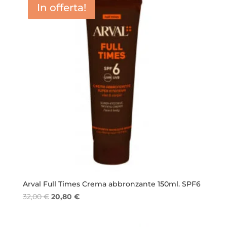
In offerta!
Arval Full Times Crema abbronzante 150ml. SPF6
Il
Il
32,00
€
20,80
€
prezzo
prezzo
originale
attuale