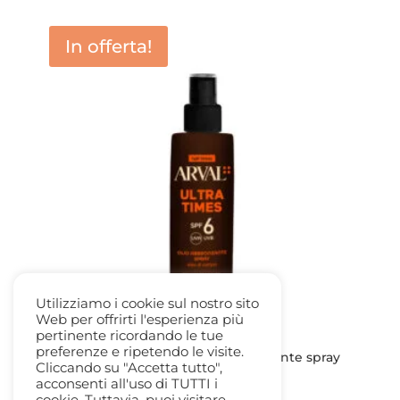
originale
attuale
era:
è:
In offerta!
31,00 €.
20,00 €.
Utilizziamo i cookie sul nostro sito
Web per offrirti l'esperienza più
pertinente ricordando le tue
preferenze e ripetendo le visite.
Arval Ultra Times SPF6 Olio Abbronzante spray
Cliccando su "Accetta tutto",
viso e corpo fl. 125ml
acconsenti all'uso di TUTTI i
Il
Il
32,00
€
20,80
€