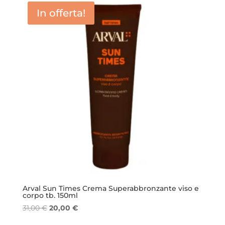
era:
è:
In offerta!
32,00 €.
20,80 €.
Arval Sun Times Crema Superabbronzante viso e
corpo tb. 150ml
Il
Il
31,00
€
20,00
€
prezzo
prezzo