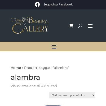

Seguici su Facebook
Home
/ Prodotti taggati “alambra”
alambra
Visualizzazione di 4 risultati