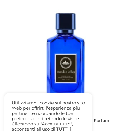
Utilizziamo i cookie sul nostro sito
Web per offrirti l'esperienza più
pertinente ricordando le tue
preferenze e ripetendo le visite.
Paradise Valley by Al Ambra Extrait de Parfum
Cliccando su "Accetta tutto",
50ml. spr
acconsenti all'uso di TUTTI i