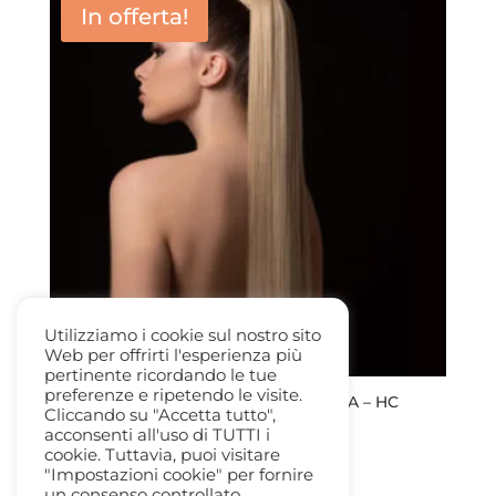
In offerta!
Utilizziamo i cookie sul nostro sito
Web per offrirti l'esperienza più
pertinente ricordando le tue
preferenze e ripetendo le visite.
CODA LISCIA CON VELCO 70CM EMILIA – HC
Cliccando su "Accetta tutto",
MILANO
acconsenti all'uso di TUTTI i
Il
Il
50,00
€
35,00
€
cookie. Tuttavia, puoi visitare
prezzo
prezzo
"Impostazioni cookie" per fornire
un consenso controllato.
originale
attuale