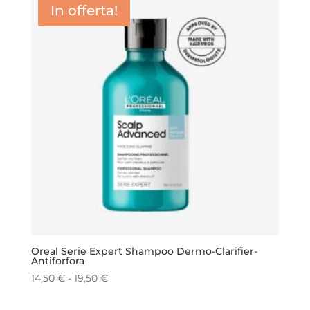
In offerta!
Oreal Serie Expert Shampoo Dermo-Clarifier-
Antiforfora
Fascia
14,50
€
-
19,50
€
di
prezzo: