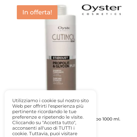
da
In offerta!
14,50 €
a
19,50 €
Utilizziamo i cookie sul nostro sito
Web per offrirti l'esperienza più
pertinente ricordando le tue
preferenze e ripetendo le visite.
Oyster Cutinol Scalp Stardust Shampoo 1000 ml.
Cliccando su "Accetta tutto",
Purificante – AntiForfora
acconsenti all'uso di TUTTI i
Il
Il
22,80
€
13,50
€
cookie. Tuttavia, puoi visitare