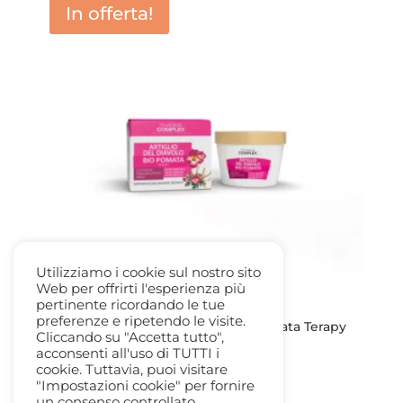
In offerta!
Utilizziamo i cookie sul nostro sito
Web per offrirti l'esperienza più
pertinente ricordando le tue
preferenze e ripetendo le visite.
Crema Artiglio del Diavolo – Bio Pomata Terapy
Cliccando su "Accetta tutto",
250ml Pharma Complex
acconsenti all'uso di TUTTI i
Il
Il
14,90
€
5,00
€
cookie. Tuttavia, puoi visitare
prezzo
prezzo
"Impostazioni cookie" per fornire
un consenso controllato.
originale
attuale