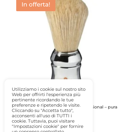
In offerta!
Utilizziamo i cookie sul nostro sito
Web per offrirti l'esperienza più
pertinente ricordando le tue
preferenze e ripetendo le visite.
Pennello da Barba Omega 48 professional – pura
Cliccando su "Accetta tutto",
setola
acconsenti all'uso di TUTTI i
Il
Il
9,00
€
7,50
€
cookie. Tuttavia, puoi visitare
prezzo
prezzo
"Impostazioni cookie" per fornire
un consenso controllato.
originale
attuale