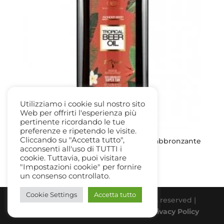
Utilizziamo i cookie sul nostro sito
Web per offrirti l'esperienza più
pertinente ricordando le tue
preferenze e ripetendo le visite.
Cliccando su "Accetta tutto",
Tropical Beer oil 200ml. – Olio Super abbronzante
acconsenti all'uso di TUTTI i
Il
Il
14,90
€
11,50
€
cookie. Tuttavia, puoi visitare
prezzo
prezzo
"Impostazioni cookie" per fornire
originale
attuale
un consenso controllato.
era:
è:
Cookie Settings
Accetta tutto
14,90 €.
11,50 €.
Beauty Gallery Parfum Srl | All rights reserved |
PIVA 03331770838 |
Cookie Policy
-
Privacy Policy