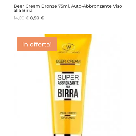
Beer Cream Bronze 75ml. Auto-Abbronzante Viso
alla Birra
Il
Il
14,00
€
8,50
€
prezzo
prezzo
originale
attuale
era:
è:
In offerta!
14,00 €.
8,50 €.