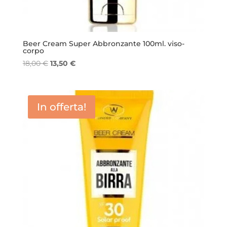
Beer Cream Super Abbronzante 100ml. viso-
corpo
Il
Il
18,00
€
13,50
€
prezzo
prezzo
originale
attuale
era:
è:
In offerta!
18,00 €.
13,50 €.