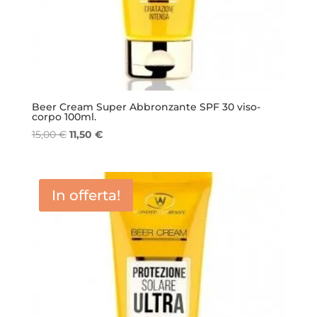
Beer Cream Super Abbronzante SPF 30 viso-
corpo 100ml.
Il
Il
15,00
€
11,50
€
prezzo
prezzo
originale
attuale
era:
è:
In offerta!
15,00 €.
11,50 €.