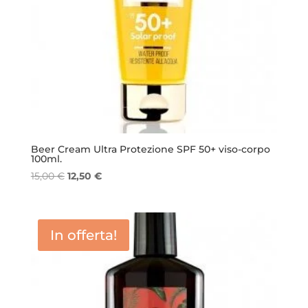
Beer Cream Ultra Protezione SPF 50+ viso-corpo
100ml.
Il
Il
15,00
€
12,50
€
prezzo
prezzo
originale
attuale
era:
è:
In offerta!
15,00 €.
12,50 €.