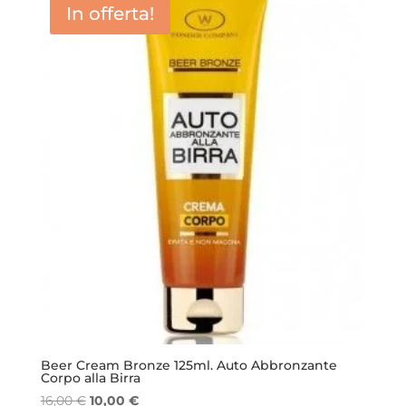
In offerta!
Beer Cream Bronze 125ml. Auto Abbronzante
Corpo alla Birra
Il
Il
16,00
€
10,00
€