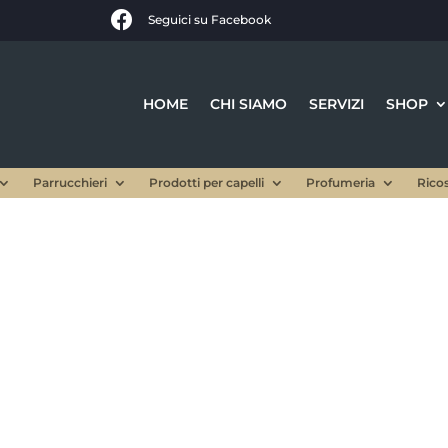

Seguici su Facebook
HOME
CHI SIAMO
SERVIZI
SHOP
Parrucchieri
Prodotti per capelli
Profumeria
Rico