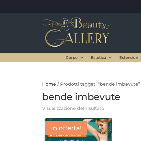
Corpo
Estetica
Extension
Home
/ Prodotti taggati “bende imbevute”
bende imbevute
Visualizzazione del risultato
In offerta!