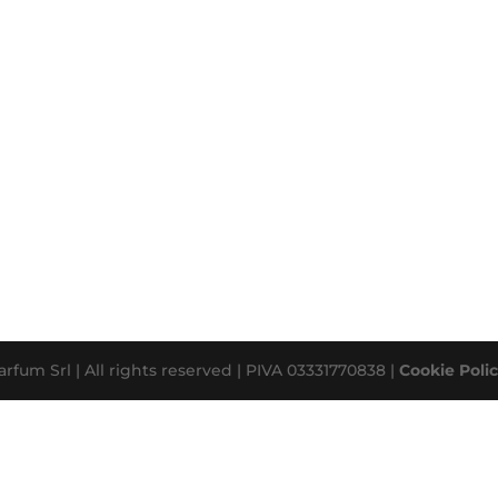
rfum Srl | All rights reserved | PIVA 03331770838 |
Cookie Poli