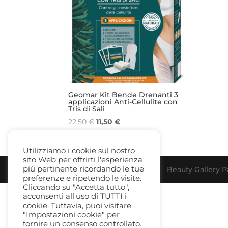
Geomar Kit Bende Drenanti 3
applicazioni Anti-Cellulite con
Tris di Sali
Il
Il
22,50
€
11,50
€
prezzo
prezzo
originale
attuale
Utilizziamo i cookie sul nostro
era:
è:
sito Web per offrirti l'esperienza
22,50 €.
11,50 €.
più pertinente ricordando le tue
Beauty Gallery Pa
preferenze e ripetendo le visite.
Cliccando su "Accetta tutto",
acconsenti all'uso di TUTTI i
cookie. Tuttavia, puoi visitare
"Impostazioni cookie" per
fornire un consenso controllato.