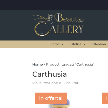
Corpo
Estetica
Extension
Home
/ Prodotti taggati “Carthusia”
Carthusia
Visualizzazione di 2 risultati
In offerta!