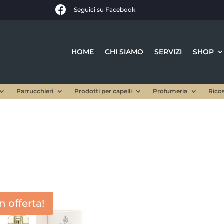

Seguici su Facebook
HOME
CHI SIAMO
SERVIZI
SHOP
Parrucchieri
Prodotti per capelli
Profumeria
Rico
In offerta!