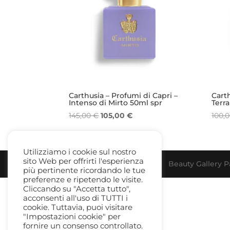
Carthusia – Profumi di Capri –
Carth
Intenso di Mirto 50ml spr
Terr
Il
Il
145,00
€
105,00
€
100,
prezzo
prezzo
originale
attuale
era:
è:
Utilizziamo i cookie sul nostro
sito Web per offrirti l'esperienza
145,00 €.
105,00 €.
Beauty Gallery Pa
più pertinente ricordando le tue
preferenze e ripetendo le visite.
Cliccando su "Accetta tutto",
acconsenti all'uso di TUTTI i
cookie. Tuttavia, puoi visitare
"Impostazioni cookie" per
fornire un consenso controllato.