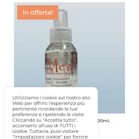
da
In offerta!
10,00 €
a
21,50 €
Utilizziamo i cookie sul nostro sito
Web per offrirti l'esperienza più
pertinente ricordando le tue
preferenze e ripetendo le visite.
Cliccando su "Accetta tutto",
Megil Cristalli Liquidi ai Semi di Lino 100ml.
acconsenti all'uso di TUTTI i
Il
Il
18,00
€
7,50
€
cookie. Tuttavia, puoi visitare
prezzo
prezzo
"Impostazioni cookie" per fornire