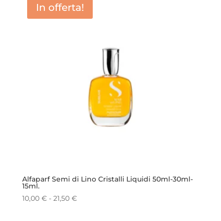
In offerta!
Alfaparf Semi di Lino Cristalli Liquidi 50ml-30ml-
15ml.
Fascia
10,00
€
-
21,50
€
di
prezzo: