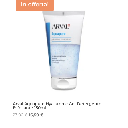
In offerta!
Arval Aquapure Hyaluronic Gel Detergente
Esfoliante 150ml.
Il
Il
23,00
€
16,50
€
prezzo
prezzo
originale
attuale