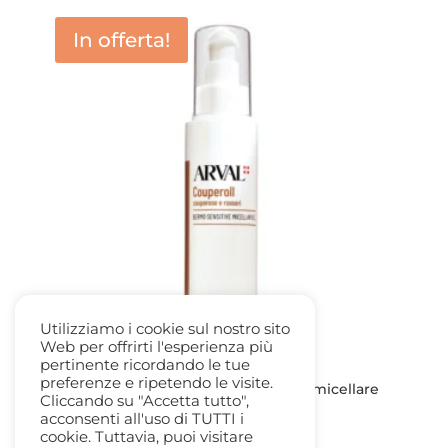
era:
è:
In offerta!
23,00 €.
16,50 €.
Utilizziamo i cookie sul nostro sito
Web per offrirti l'esperienza più
pertinente ricordando le tue
preferenze e ripetendo le visite.
Arval Couperoll Dermo Sensitive Gel micellare
Cliccando su "Accetta tutto",
detergente 150 ml
acconsenti all'uso di TUTTI i
Il
Il
23,00
€
16,50
€
cookie. Tuttavia, puoi visitare