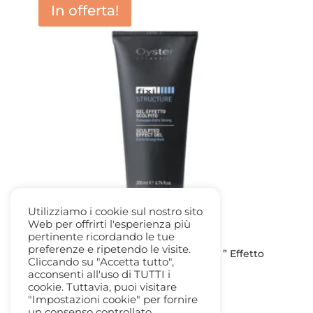
In offerta!
Utilizziamo i cookie sul nostro sito
Web per offrirti l'esperienza più
pertinente ricordando le tue
preferenze e ripetendo le visite.
Gel extra-strong 200ml. Fixi Structure ” Effetto
Cliccando su "Accetta tutto",
Scolpito By Oyster
acconsenti all'uso di TUTTI i
Il
Il
11,60
€
6,50
€
cookie. Tuttavia, puoi visitare
prezzo
prezzo
"Impostazioni cookie" per fornire
un consenso controllato.
originale
attuale