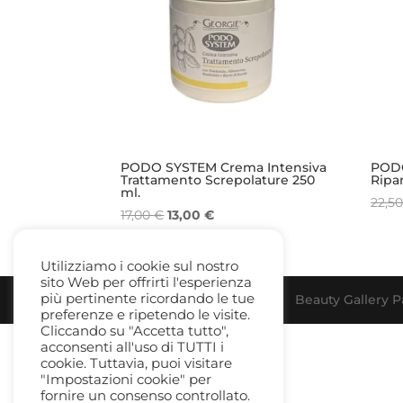
PODO SYSTEM Crema Intensiva
PODO
Trattamento Screpolature 250
Ripa
ml.
22,5
Il
Il
17,00
€
13,00
€
prezzo
prezzo
originale
attuale
Utilizziamo i cookie sul nostro
era:
è:
sito Web per offrirti l'esperienza
17,00 €.
13,00 €.
più pertinente ricordando le tue
Beauty Gallery Pa
preferenze e ripetendo le visite.
Cliccando su "Accetta tutto",
acconsenti all'uso di TUTTI i
cookie. Tuttavia, puoi visitare
"Impostazioni cookie" per
fornire un consenso controllato.