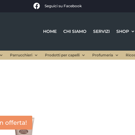

Seguici su Facebook
HOME
CHI SIAMO
SERVIZI
SHOP
Parrucchieri
Prodotti per capelli
Profumeria
Rico
In offerta!