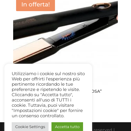
In offerta!
Utilizziamo i cookie sul nostro sito
Web per offrirti l'esperienza più
pertinente ricordando le tue
preferenze e ripetendo le visite.
MUSTER PIASTRA STIRANTE “GRANDIOSA”
Cliccando su "Accetta tutto",
Infrared & Ionic – Pink Supreme
acconsenti all'uso di TUTTI i
Il
Il
165,00
€
70,00
€
cookie. Tuttavia, puoi visitare
prezzo
prezzo
"Impostazioni cookie" per fornire
originale
attuale
un consenso controllato.
era:
è:
Cookie Settings
Accetta tutto
165,00 €.
70,00 €.
Beauty Gallery Parfum Srl | All rights reserved |