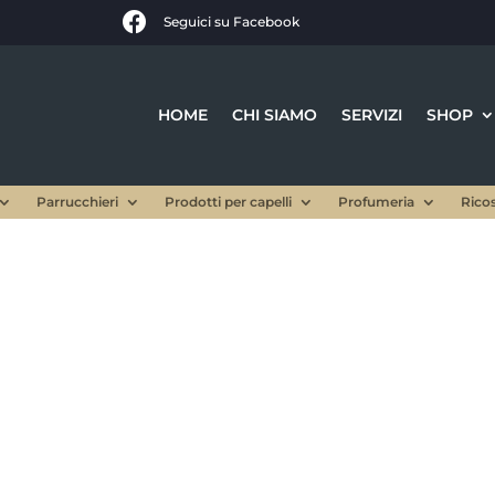

Seguici su Facebook
HOME
CHI SIAMO
SERVIZI
SHOP
Parrucchieri
Prodotti per capelli
Profumeria
Rico