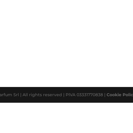
rfum Srl | All rights reserved | PIVA 03331770838 |
Cookie Poli