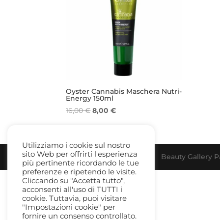
Oyster Cannabis Maschera Nutri-
Energy 150ml
Il
Il
16,00
€
8,00
€
prezzo
prezzo
originale
attuale
era:
è:
Utilizziamo i cookie sul nostro
sito Web per offrirti l'esperienza
16,00 €.
8,00 €.
Beauty Gallery Pa
più pertinente ricordando le tue
preferenze e ripetendo le visite.
Cliccando su "Accetta tutto",
acconsenti all'uso di TUTTI i
cookie. Tuttavia, puoi visitare
"Impostazioni cookie" per
fornire un consenso controllato.