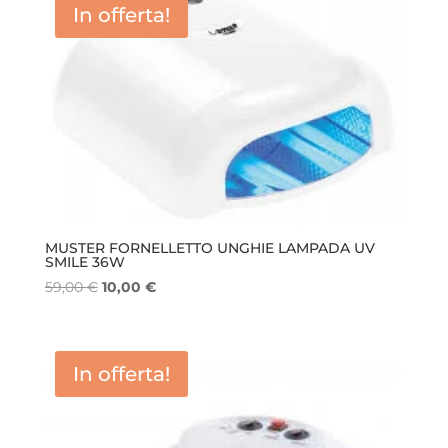
In offerta!
MUSTER FORNELLETTO UNGHIE LAMPADA UV
SMILE 36W
Il
Il
59,00
€
10,00
€
prezzo
prezzo
originale
attuale
era:
è:
In offerta!
59,00 €.
10,00 €.