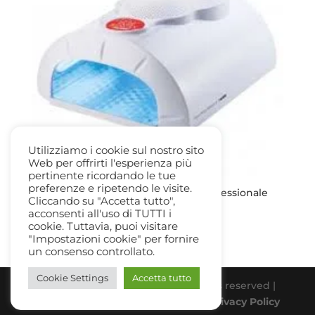
Utilizziamo i cookie sul nostro sito
Web per offrirti l'esperienza più
pertinente ricordando le tue
preferenze e ripetendo le visite.
MUSTER VERY BEAUTY Lampada Professionale
Cliccando su "Accetta tutto",
UV 36w
acconsenti all'uso di TUTTI i
Il
Il
59,00
€
12,50
€
cookie. Tuttavia, puoi visitare
prezzo
prezzo
"Impostazioni cookie" per fornire
un consenso controllato.
originale
attuale
era:
è:
Cookie Settings
Accetta tutto
59,00 €.
12,50 €.
Beauty Gallery Parfum Srl | All rights reserved |
PIVA 03331770838 |
Cookie Policy
-
Privacy Policy