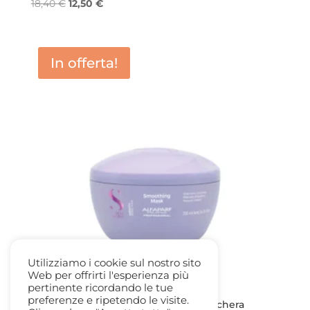
Il
Il
18,40
€
12,50
€
prezzo
prezzo
originale
attuale
era:
è:
In offerta!
18,40 €.
12,50 €.
Utilizziamo i cookie sul nostro sito
Web per offrirti l'esperienza più
pertinente ricordando le tue
preferenze e ripetendo le visite.
Alfaparf Semi di Lino Smoothing Maschera