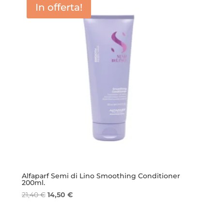
In offerta!
Alfaparf Semi di Lino Smoothing Conditioner
200ml.
Il
Il
21,40
€
14,50
€
prezzo
prezzo
originale
attuale