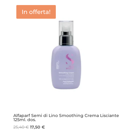
era:
è:
In offerta!
21,40 €.
14,50 €.
Alfaparf Semi di Lino Smoothing Crema Lisciante
125ml. dos.
Il
Il
25,40
€
17,50
€