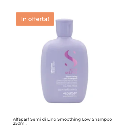
prezzo
prezzo
originale
attuale
era:
è:
In offerta!
25,40 €.
17,50 €.
Alfaparf Semi di Lino Smoothing Low Shampoo
250ml.