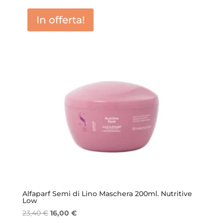
era:
è:
In offerta!
21,40 €.
14,50 €.
Alfaparf Semi di Lino Maschera 200ml. Nutritive
Low
Il
Il
23,40
€
16,00
€