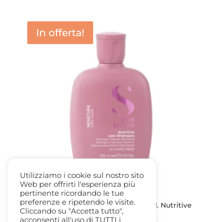
prezzo
prezzo
originale
attuale
era:
è:
In offerta!
23,40 €.
16,00 €.
Utilizziamo i cookie sul nostro sito
Web per offrirti l'esperienza più
pertinente ricordando le tue
preferenze e ripetendo le visite.
Alfaparf Semi di Lino Shampoo 250ml. Nutritive
Cliccando su "Accetta tutto",
Low
acconsenti all'uso di TUTTI i