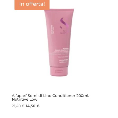
In offerta!
Alfaparf Semi di Lino Conditioner 200ml.
Nutritive Low
Il
Il
21,40
€
14,50
€
prezzo
prezzo
originale
attuale