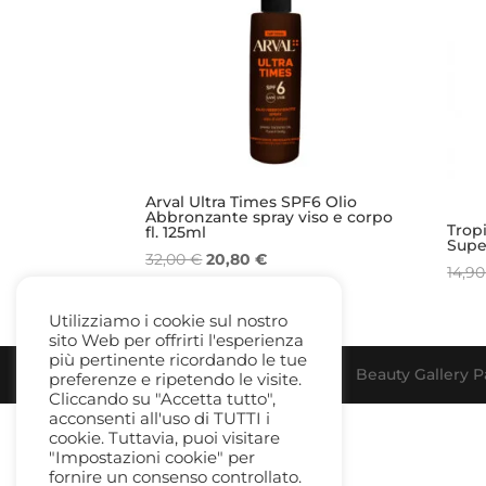
Arval Ultra Times SPF6 Olio
Abbronzante spray viso e corpo
Tropi
fl. 125ml
Supe
Il
Il
32,00
€
20,80
€
14,9
prezzo
prezzo
originale
attuale
Utilizziamo i cookie sul nostro
era:
è:
sito Web per offrirti l'esperienza
32,00 €.
20,80 €.
più pertinente ricordando le tue
Beauty Gallery Pa
preferenze e ripetendo le visite.
Cliccando su "Accetta tutto",
acconsenti all'uso di TUTTI i
cookie. Tuttavia, puoi visitare
"Impostazioni cookie" per
fornire un consenso controllato.