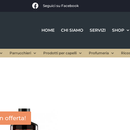

Seguici su Facebook
HOME
CHI SIAMO
SERVIZI
SHOP
Parrucchieri
Prodotti per capelli
Profumeria
Rico
In offerta!