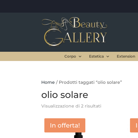
Corpo
Estetica
Extension
Home
/ Prodotti taggati “olio solare”
olio solare
Visualizzazione di 2 risultati
In offerta!