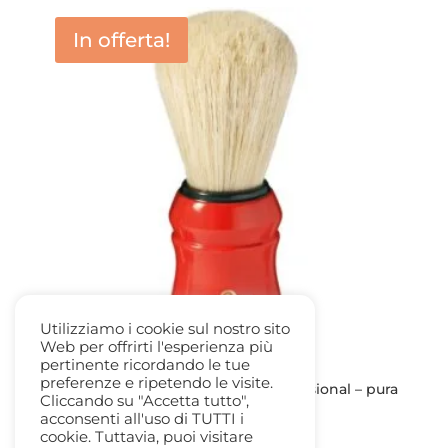
era:
è:
In offerta!
9,00 €.
7,50 €.
Utilizziamo i cookie sul nostro sito
Web per offrirti l'esperienza più
pertinente ricordando le tue
preferenze e ripetendo le visite.
Pennello da Barba Omega 49 professional – pura
Cliccando su "Accetta tutto",
setola
acconsenti all'uso di TUTTI i
Il
Il
7,50
€
5,80
€
cookie. Tuttavia, puoi visitare