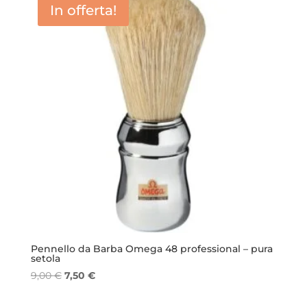
In offerta!
Pennello da Barba Omega 48 professional – pura
setola
Il
Il
9,00
€
7,50
€
prezzo
prezzo
originale
attuale