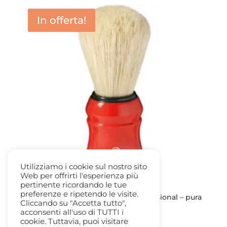
era:
è:
In offerta!
9,00 €.
7,50 €.
Utilizziamo i cookie sul nostro sito
Web per offrirti l'esperienza più
pertinente ricordando le tue
preferenze e ripetendo le visite.
Pennello da Barba Omega 49 professional – pura
Cliccando su "Accetta tutto",
setola
acconsenti all'uso di TUTTI i
Il
Il
7,50
€
5,80
€
cookie. Tuttavia, puoi visitare