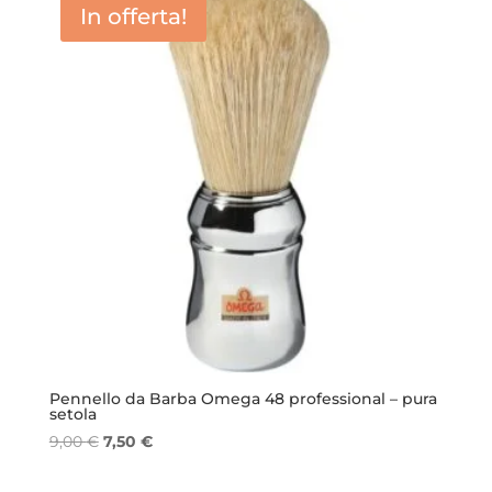
In offerta!
Pennello da Barba Omega 48 professional – pura
setola
Il
Il
9,00
€
7,50
€
prezzo
prezzo
originale
attuale