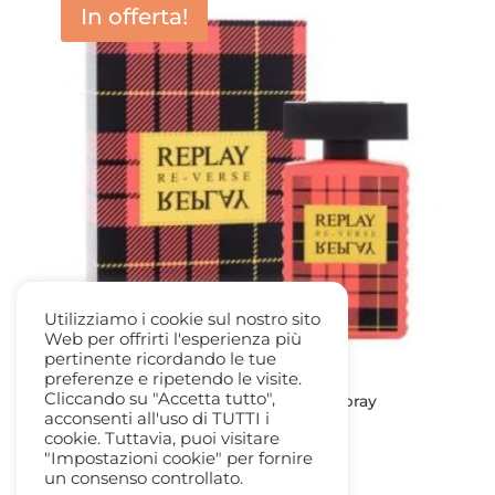
In offerta!
Utilizziamo i cookie sul nostro sito
Web per offrirti l'esperienza più
pertinente ricordando le tue
preferenze e ripetendo le visite.
Cliccando su "Accetta tutto",
Replay Re-Verse edt woman 100ml. spray
acconsenti all'uso di TUTTI i
Il
Il
45,00
€
12,50
€
cookie. Tuttavia, puoi visitare
prezzo
prezzo
"Impostazioni cookie" per fornire
un consenso controllato.
originale
attuale