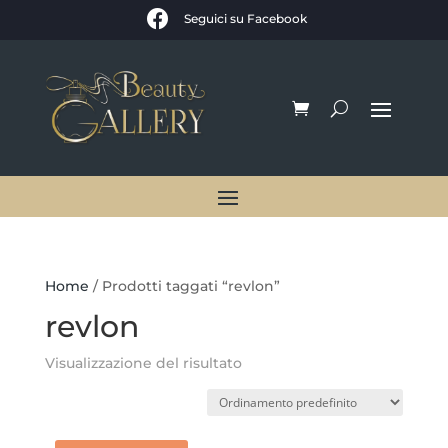

Seguici su Facebook
Home
/ Prodotti taggati “revlon”
revlon
Visualizzazione del risultato