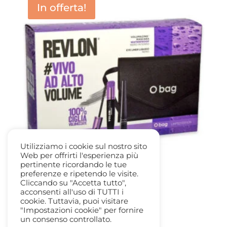
In offerta!
Utilizziamo i cookie sul nostro sito
Web per offrirti l'esperienza più
pertinente ricordando le tue
preferenze e ripetendo le visite.
Cliccando su "Accetta tutto",
Revlon Set Gift
acconsenti all'uso di TUTTI i
Il
Il
29,00
€
14,50
€
cookie. Tuttavia, puoi visitare
prezzo
prezzo
"Impostazioni cookie" per fornire
un consenso controllato.
originale
attuale