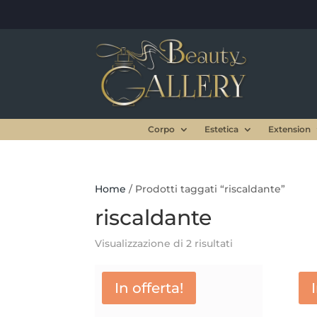
Corpo
Estetica
Extension
Home
/ Prodotti taggati “riscaldante”
riscaldante
Visualizzazione di 2 risultati
In offerta!