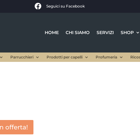

Seguici su Facebook
HOME
CHI SIAMO
SERVIZI
SHOP
Parrucchieri
Prodotti per capelli
Profumeria
Rico
In offerta!