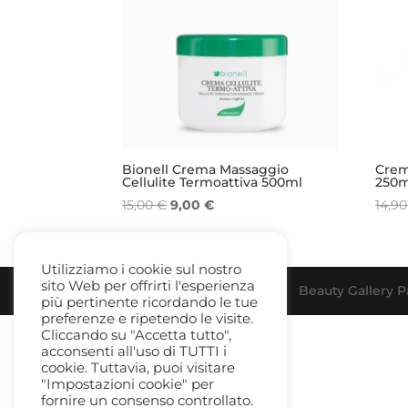
Bionell Crema Massaggio
Crem
Cellulite Termoattiva 500ml
250m
Il
Il
15,00
€
9,00
€
14,9
prezzo
prezzo
originale
attuale
era:
è:
Utilizziamo i cookie sul nostro
sito Web per offrirti l'esperienza
15,00 €.
9,00 €.
Beauty Gallery Pa
più pertinente ricordando le tue
preferenze e ripetendo le visite.
Cliccando su "Accetta tutto",
acconsenti all'uso di TUTTI i
cookie. Tuttavia, puoi visitare
"Impostazioni cookie" per
fornire un consenso controllato.