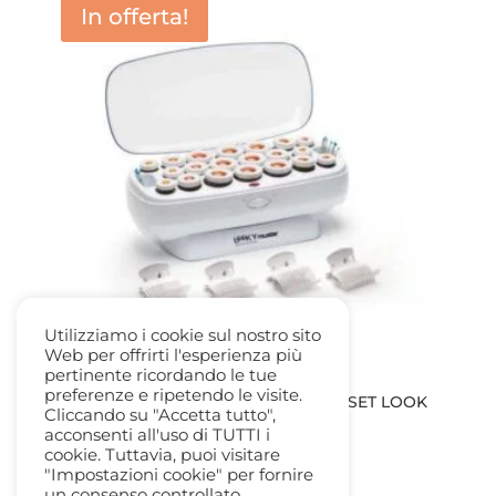
In offerta!
Utilizziamo i cookie sul nostro sito
Web per offrirti l'esperienza più
pertinente ricordando le tue
preferenze e ripetendo le visite.
MUSTER DIKSON SCALDABIGODINI – SET LOOK
Cliccando su "Accetta tutto",
20PZ.
acconsenti all'uso di TUTTI i
Il
Il
87,00
€
25,50
€
cookie. Tuttavia, puoi visitare
prezzo
prezzo
"Impostazioni cookie" per fornire
un consenso controllato.
originale
attuale