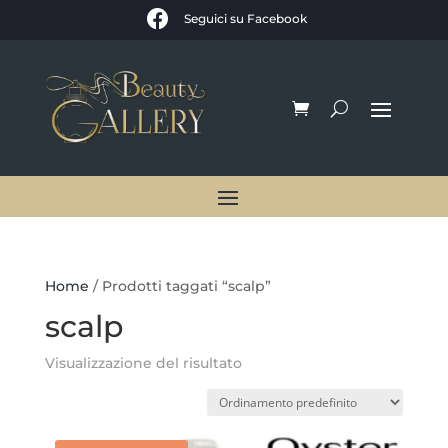

Seguici su Facebook
Home
/ Prodotti taggati “scalp”
scalp
Visualizzazione del risultato