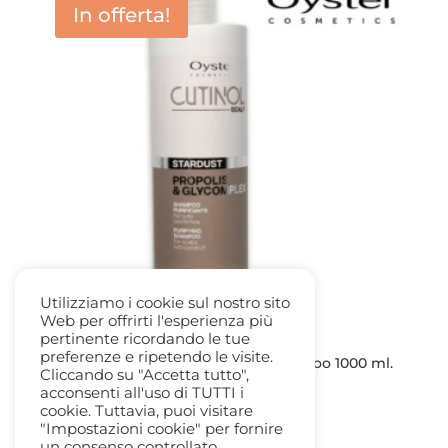
In offerta!
Utilizziamo i cookie sul nostro sito
Web per offrirti l'esperienza più
pertinente ricordando le tue
preferenze e ripetendo le visite.
Oyster Cutinol Scalp Stardust Shampoo 1000 ml.
Cliccando su "Accetta tutto",
Purificante – AntiForfora
acconsenti all'uso di TUTTI i
Il
Il
22,80
€
13,50
€
cookie. Tuttavia, puoi visitare
prezzo
prezzo
"Impostazioni cookie" per fornire
un consenso controllato.
originale
attuale