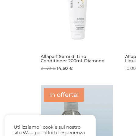
Alfaparf Semi di Lino
Alfap
Conditioner 200ml. Diamond
Liqu
Il
Il
21,40
€
14,50
€
10,0
prezzo
prezzo
originale
attuale
era:
è:
In offerta!
21,40 €.
14,50 €.
Utilizziamo i cookie sul nostro
sito Web per offrirti l'esperienza