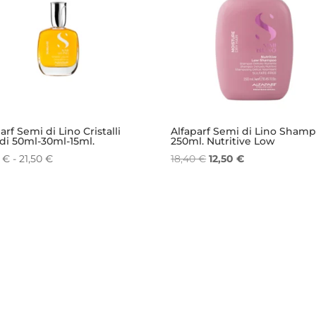
arf Semi di Lino Cristalli
Alfaparf Semi di Lino Sham
idi 50ml-30ml-15ml.
250ml. Nutritive Low
Fascia
Il
Il
0
€
-
21,50
€
18,40
€
12,50
€
di
prezzo
prezzo
prezzo:
originale
attuale
da
era:
è:
10,00 €
18,40 €.
12,50 €.
a
21,50 €