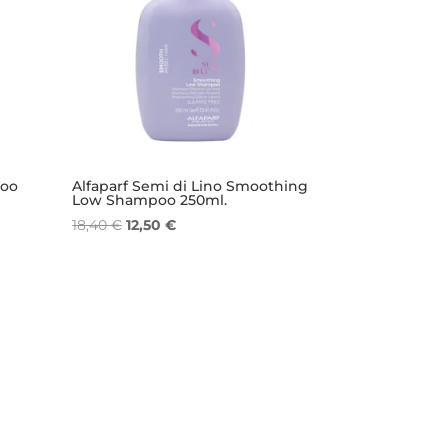
poo
Alfaparf Semi di Lino Smoothing
Low Shampoo 250ml.
Il
Il
18,40
€
12,50
€
prezzo
prezzo
originale
attuale
era:
è:
18,40 €.
12,50 €.