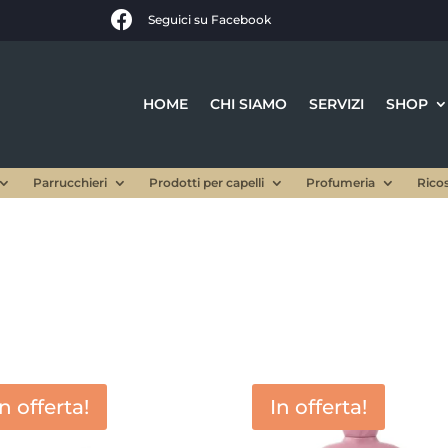

Seguici su Facebook
HOME
CHI SIAMO
SERVIZI
SHOP
Parrucchieri
Prodotti per capelli
Profumeria
Rico
In offerta!
In offerta!