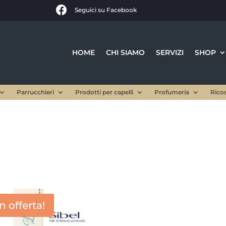

Seguici su Facebook
HOME
CHI SIAMO
SERVIZI
SHOP
Parrucchieri
Prodotti per capelli
Profumeria
Rico
In offerta!