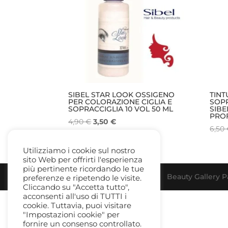
SIBEL STAR LOOK OSSIGENO
TINT
PER COLORAZIONE CIGLIA E
SOPR
SOPRACCIGLIA 10 VOL 50 ML
SIB
PRO
Il
Il
4,90
€
3,50
€
6,50
prezzo
prezzo
originale
attuale
Utilizziamo i cookie sul nostro
era:
è:
sito Web per offrirti l'esperienza
4,90 €.
3,50 €.
più pertinente ricordando le tue
Beauty Gallery Pa
preferenze e ripetendo le visite.
Cliccando su "Accetta tutto",
acconsenti all'uso di TUTTI i
cookie. Tuttavia, puoi visitare
"Impostazioni cookie" per
fornire un consenso controllato.