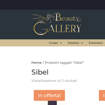
Corpo
Estetica
Extension
Home
/ Prodotti taggati “Sibel”
Sibel
Visualizzazione di 2 risultati
In offerta!