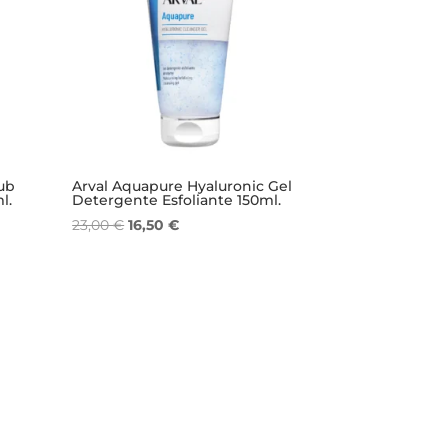
ub
Arval Aquapure Hyaluronic Gel
l.
Detergente Esfoliante 150ml.
Il
Il
23,00
€
16,50
€
prezzo
prezzo
originale
attuale
era:
è:
23,00 €.
16,50 €.