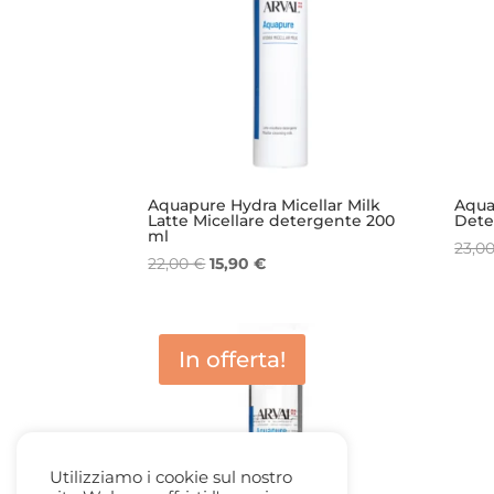
Aquapure Hydra Micellar Milk
Aqua
Latte Micellare detergente 200
Dete
ml
23,0
Il
Il
22,00
€
15,90
€
prezzo
prezzo
originale
attuale
era:
è:
In offerta!
22,00 €.
15,90 €.
Utilizziamo i cookie sul nostro