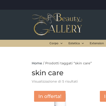
Corpo
Estetica
Extension
Home
/ Prodotti taggati “skin care”
skin care
Visualizzazione di 5 risultati
In offerta!