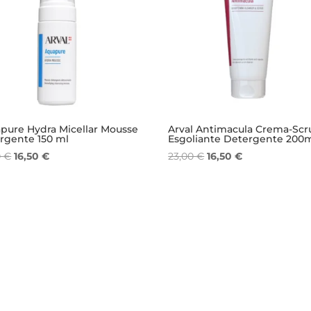
pure Hydra Micellar Mousse
Arval Antimacula Crema-Scr
rgente 150 ml
Esgoliante Detergente 200m
Il
Il
Il
Il
0
€
16,50
€
23,00
€
16,50
€
prezzo
prezzo
prezzo
prezzo
originale
attuale
originale
attuale
era:
è:
era:
è:
23,00 €.
16,50 €.
23,00 €.
16,50 €.