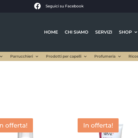

Seguici su Facebook
HOME
CHI SIAMO
SERVIZI
SHOP
Parrucchieri
Prodotti per capelli
Profumeria
Rico
In offerta!
In offerta!