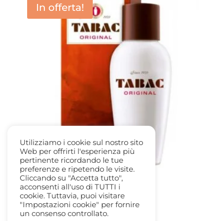
In offerta!
Utilizziamo i cookie sul nostro sito
Web per offrirti l'esperienza più
pertinente ricordando le tue
preferenze e ripetendo le visite.
Cliccando su "Accetta tutto",
Tabac Original Eau de Cologne
acconsenti all'uso di TUTTI i
Fascia
24,00
€
-
37,50
€
cookie. Tuttavia, puoi visitare
di
"Impostazioni cookie" per fornire
un consenso controllato.
prezzo: