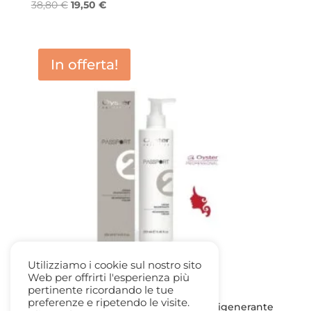
Il
Il
38,80
€
19,50
€
prezzo
prezzo
originale
attuale
era:
è:
In offerta!
38,80 €.
19,50 €.
Utilizziamo i cookie sul nostro sito
Web per offrirti l'esperienza più
pertinente ricordando le tue
preferenze e ripetendo le visite.
OYSTER PASSPORT PLEX n.2 Crema Rigenerante