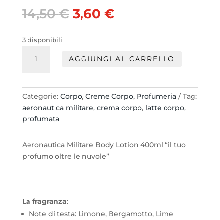
Il
Il
14,50
€
3,60
€
prezzo
prezzo
originale
attuale
3 disponibili
era:
è:
Aeronautica
14,50 €.
3,60 €.
AGGIUNGI AL CARRELLO
Militare
Latte
Corpo
400ml
Categorie:
Corpo
,
Creme Corpo
,
Profumeria
Tag:
dosatore
aeronautica militare
,
crema corpo
,
latte corpo
,
quantità
profumata
Aeronautica Militare Body Lotion 400ml “il tuo
profumo oltre le nuvole”
La fragranza
:
Note di testa: Limone, Bergamotto, Lime