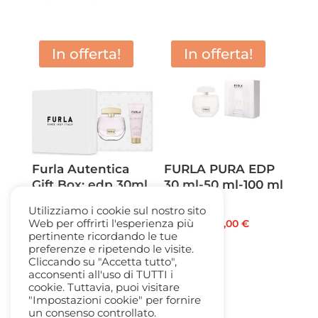
di
prezzo:
da
In offerta!
In offerta!
24,50 €
a
34,50 €
Furla Autentica
FURLA PURA EDP
Gift Box: edp 30ml
30 ml-50 ml-100 ml
+ Body Lotion 75ml
spray
Utilizziamo i cookie sul nostro sito
Il
Il
Fascia
56,00
€
38,50
€
30,00
€
-
60,00
€
Web per offrirti l'esperienza più
pertinente ricordando le tue
prezzo
prezzo
di
preferenze e ripetendo le visite.
originale
attuale
prezzo:
Cliccando su "Accetta tutto",
acconsenti all'uso di TUTTI i
era:
è:
da
cookie. Tuttavia, puoi visitare
56,00 €.
38,50 €.
30,00 €
"Impostazioni cookie" per fornire
un consenso controllato.
a