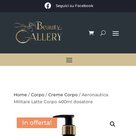

Seguici su Facebook
Home
/
Corpo
/
Creme Corpo
/ Aeronautica
Militare Latte Corpo 400ml dosatore
In offerta!