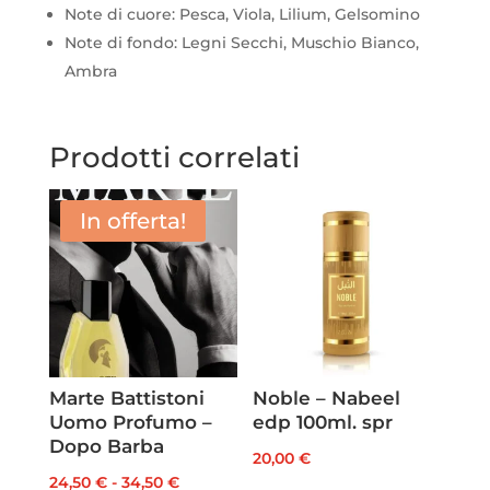
Note di cuore: Pesca, Viola, Lilium, Gelsomino
Note di fondo: Legni Secchi, Muschio Bianco,
Ambra
Prodotti correlati
In offerta!
Marte Battistoni
Noble – Nabeel
Uomo Profumo –
edp 100ml. spr
Dopo Barba
20,00
€
Fascia
24,50
€
-
34,50
€