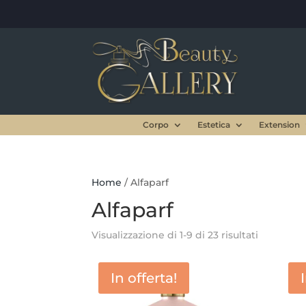
Corpo
Estetica
Extension
Home
/ Alfaparf
Alfaparf
Visualizzazione di 1-9 di 23 risultati
In offerta!