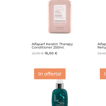
Alfaparf Keratin Therapy
Alfap
Conditioner 250ml.
Rehy
Il
Il
22,50
€
16,00
€
24,4
prezzo
prezzo
originale
attuale
era:
è:
In offerta!
22,50 €.
16,00 €.