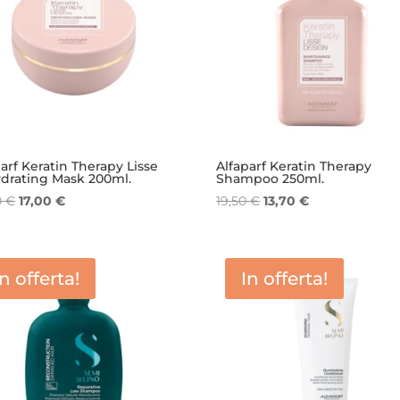
arf Keratin Therapy Lisse
Alfaparf Keratin Therapy
drating Mask 200ml.
Shampoo 250ml.
Il
Il
Il
Il
0
€
17,00
€
19,50
€
13,70
€
prezzo
prezzo
prezzo
prezzo
originale
attuale
originale
attuale
era:
è:
era:
è:
In offerta!
In offerta!
24,40 €.
17,00 €.
19,50 €.
13,70 €.