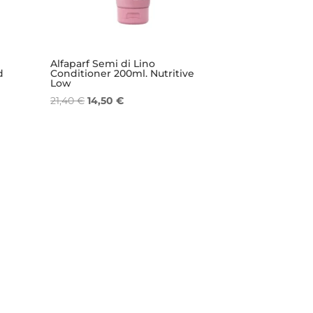
Alfaparf Semi di Lino
d
Conditioner 200ml. Nutritive
Low
Il
Il
21,40
€
14,50
€
prezzo
prezzo
originale
attuale
era:
è:
21,40 €.
14,50 €.