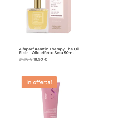
Alfaparf Keratin Therapy The Oil
Elisir – Olio effetto Seta 50ml.
Il
Il
27,00
€
18,90
€
prezzo
prezzo
originale
attuale
era:
è:
In offerta!
27,00 €.
18,90 €.