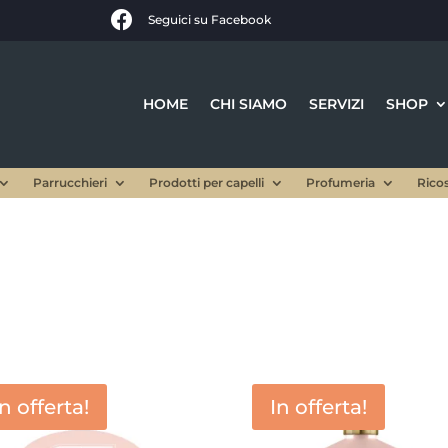

Seguici su Facebook
HOME
CHI SIAMO
SERVIZI
SHOP
Parrucchieri
Prodotti per capelli
Profumeria
Rico
In offerta!
In offerta!