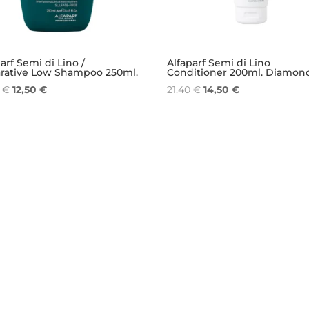
arf Semi di Lino /
Alfaparf Semi di Lino
rative Low Shampoo 250ml.
Conditioner 200ml. Diamon
Il
Il
Il
Il
0
€
12,50
€
21,40
€
14,50
€
prezzo
prezzo
prezzo
prezzo
originale
attuale
originale
attuale
era:
è:
era:
è:
18,40 €.
12,50 €.
21,40 €.
14,50 €.