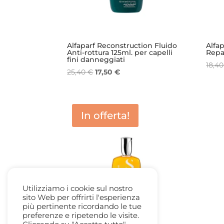
Alfaparf Reconstruction Fluido
Alfap
Anti-rottura 125ml. per capelli
Repa
fini danneggiati
18,4
Il
Il
25,40
€
17,50
€
prezzo
prezzo
originale
attuale
era:
è:
In offerta!
25,40 €.
17,50 €.
Utilizziamo i cookie sul nostro
sito Web per offrirti l'esperienza
più pertinente ricordando le tue
preferenze e ripetendo le visite.