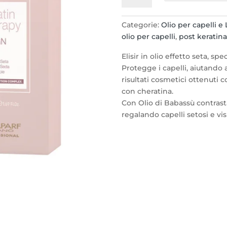
Therapy
The
Categorie:
Olio per capelli e
Oil
olio per capelli
,
post keratin
Elisir
-
Elisir in olio effetto seta, sp
Olio
Protegge i capelli, aiutand
effetto
risultati cosmetici ottenuti c
Seta
con cheratina.
50ml.
Con Olio di Babassù contrast
quantità
regalando capelli setosi e vis