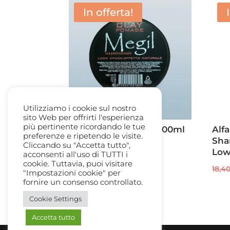
In offerta!
Utilizziamo i cookie sul nostro
sito Web per offrirti l'esperienza
più pertinente ricordando le tue
Megil Clay Pomade 100ml
Alf
preferenze e ripetendo le visite.
Look Opaco, Effetto
Sha
Cliccando su "Accetta tutto",
Naturale
Lo
acconsenti all'uso di TUTTI i
cookie. Tuttavia, puoi visitare
Il
Il
14,50
€
6,00
€
18,4
"Impostazioni cookie" per
prezzo
prezzo
fornire un consenso controllato.
originale
attuale
Cookie Settings
era:
è:
Accetta tutto
14,50 €.
6,00 €.