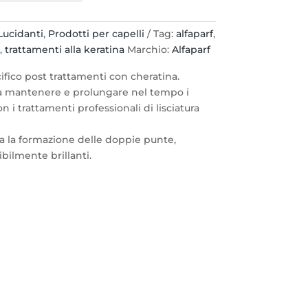
 Lucidanti
,
Prodotti per capelli
Tag:
alfaparf
,
a
,
trattamenti alla keratina
Marchio:
Alfaparf
ecifico post trattamenti con cheratina.
o a mantenere e prolungare nel tempo i
on i trattamenti professionali di lisciatura
a la formazione delle doppie punte,
ibilmente brillanti.