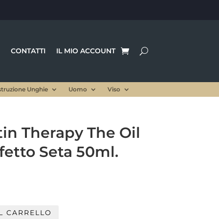
CONTATTI
IL MIO ACCOUNT
struzione Unghie
Uomo
Viso
tin Therapy The Oil
effetto Seta 50ml.
Il
prezzo
le
attuale
è:
L CARRELLO
.
18,90 €.