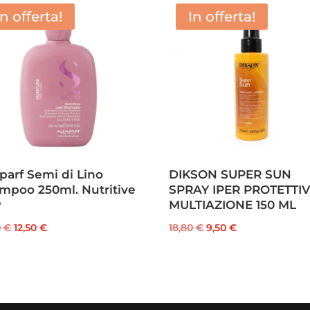
In offerta!
In offerta!
aparf Semi di Lino
DIKSON SUPER SUN
mpoo 250ml. Nutritive
SPRAY IPER PROTETTI
w
MULTIAZIONE 150 ML
Il
Il
Il
Il
0
€
12,50
€
18,80
€
9,50
€
prezzo
prezzo
prezzo
prezzo
originale
attuale
originale
attuale
era:
è:
era:
è:
18,40 €.
12,50 €.
18,80 €.
9,50 €.