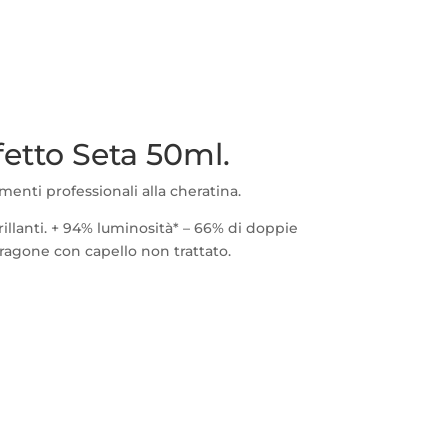
ffetto Seta 50ml.
menti professionali alla cheratina.
illanti. + 94% luminosità* – 66% di doppie
paragone con capello non trattato.