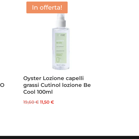
In offerta!
Oyster Lozione capelli
VO
grassi Cutinol lozione Be
Cool 100ml
Il
Il
19,60
€
11,50
€
prezzo
prezzo
originale
attuale
era:
è:
19,60 €.
11,50 €.