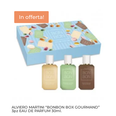
prezzo
prezzo
originale
attuale
era:
è:
In offerta!
16,90 €.
13,90 €.
ALVIERO MARTINI “BONBON BOX GOURMAND”
3pz EAU DE PARFUM 30ml.