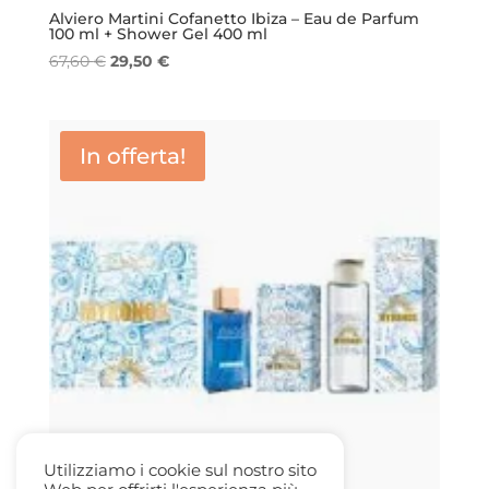
Alviero Martini Cofanetto Ibiza – Eau de Parfum
100 ml + Shower Gel 400 ml
Il
Il
67,60
€
29,50
€
prezzo
prezzo
originale
attuale
era:
è:
In offerta!
67,60 €.
29,50 €.
Utilizziamo i cookie sul nostro sito