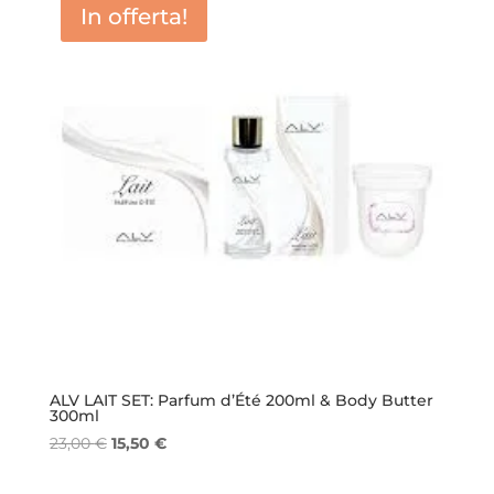
In offerta!
ALV LAIT SET: Parfum d’Été 200ml & Body Butter
300ml
Il
Il
23,00
€
15,50
€
prezzo
prezzo
originale
attuale