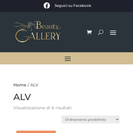

Seguici su Facebook
Home
/ ALV
ALV
Visualizzazione di 6 risultati