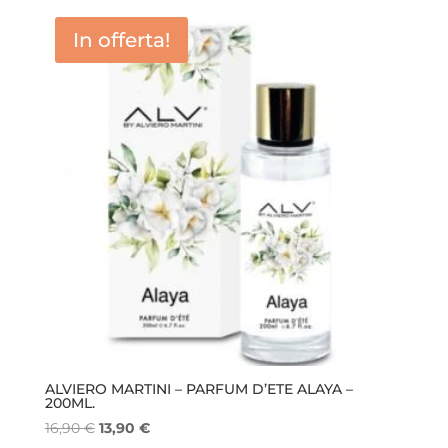
era:
è:
In offerta!
23,00 €.
15,50 €.
ALVIERO MARTINI – PARFUM D’ETE ALAYA –
200ML.
Il
Il
16,90
€
13,90
€