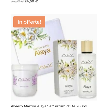
Il
Il
34,90
€
24,50
€
prezzo
prezzo
originale
attuale
era:
è:
In offerta!
34,90 €.
24,50 €.
Alviero Martini Alaya Set: Prfum d’Etè 200ml. +