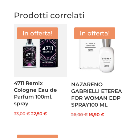
Prodotti correlati
In offerta!
In offerta!
4711 Remix
NAZARENO
Cologne Eau de
GABRIELLI ETEREA
Parfum 100ml.
FOR WOMAN EDP
spray
SPRAY100 ML
Il
Il
33,00
€
22,50
€
Il
Il
26,00
€
16,90
€
prezzo
prezzo
prezzo
prezzo
originale
attuale
originale
attuale
era:
è: