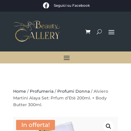

Seguici su Facebook
Home
/
Profumeria
/
Profumi Donna
/ Alviero
Martini Alaya Set: Prfum d’Etè 200ml. + Body
Butter 300ml.
In offerta!