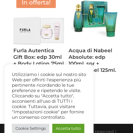
era:
è:
In offerta!
33,00 €.
22,50 €.
26,00 €.
16,90 €.
Furla Autentica
Acqua di Nabeel
Gift Box: edp 30ml
Absolute: edp
+ Body Lotion 75ml
100ml. spr +
Shower Gel 125ml.
Il
Il
56,00
€
38,50
€
Utilizziamo i cookie sul nostro sito
45,00
€
Web per offrirti l'esperienza più
prezzo
prezzo
pertinente ricordando le tue
originale
attuale
preferenze e ripetendo le visite.
Cliccando su "Accetta tutto",
era:
è:
acconsenti all'uso di TUTTI i
56,00 €.
38,50 €.
cookie. Tuttavia, puoi visitare
"Impostazioni cookie" per fornire
un consenso controllato.
Cookie Settings
Accetta tutto
Beauty Gallery Parfum Srl | All rights reserved |