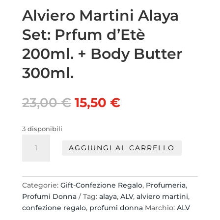
Alviero Martini Alaya
Set: Prfum d’Etè
200ml. + Body Butter
300ml.
Il
Il
23,00
€
15,50
€
prezzo
prezzo
originale
attuale
3 disponibili
era:
è:
Alviero
23,00 €.
15,50 €.
AGGIUNGI AL CARRELLO
Martini
Alaya
Set:
Prfum
Categorie:
Gift-Confezione Regalo
,
Profumeria
,
d'Etè
Profumi Donna
Tag:
alaya
,
ALV
,
alviero martini
,
200ml.
confezione regalo
,
profumi donna
Marchio:
ALV
+