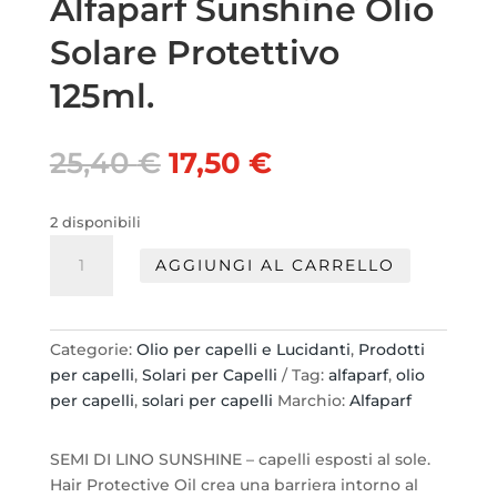
Alfaparf Sunshine Olio
Solare Protettivo
125ml.
Il
Il
25,40
€
17,50
€
prezzo
prezzo
originale
attuale
2 disponibili
era:
è:
Alfaparf
25,40 €.
17,50 €.
AGGIUNGI AL CARRELLO
Sunshine
Olio
Solare
Protettivo
Categorie:
Olio per capelli e Lucidanti
,
Prodotti
125ml.
per capelli
,
Solari per Capelli
Tag:
alfaparf
,
olio
quantità
per capelli
,
solari per capelli
Marchio:
Alfaparf
SEMI DI LINO SUNSHINE – capelli esposti al sole.
Hair Protective Oil crea una barriera intorno al