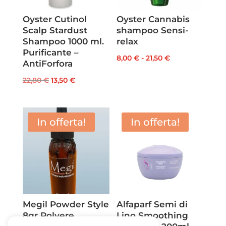
Oyster Cutinol
Oyster Cannabis
Scalp Stardust
shampoo Sensi-
Shampoo 1000 ml.
relax
Purificante –
Fascia
8,00
€
-
21,50
€
AntiForfora
di
Il
Il
22,80
€
13,50
€
prezzo:
prezzo
prezzo
da
originale
attuale
8,00 €
era:
è:
In offerta!
In offerta!
a
22,80 €.
13,50 €.
21,50 €
Megil Powder Style
Alfaparf Semi di
8gr Polvere
Lino Smoothing