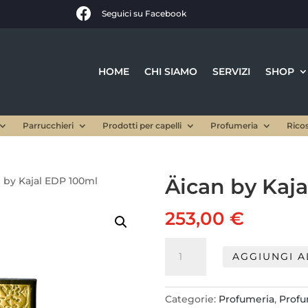

Seguici su Facebook
HOME
CHI SIAMO
SERVIZI
SHOP
Parrucchieri
Prodotti per capelli
Profumeria
Rico
Äican by Kaj
n by Kajal EDP 100ml
253,00
€
Äican
AGGIUNGI A
by
Kajal
EDP
Categorie:
Profumeria
,
Prof
100ml