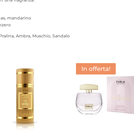
anas, mandarino
nzero
, Pralina, Ambra, Muschio, Sandalo
In offerta!