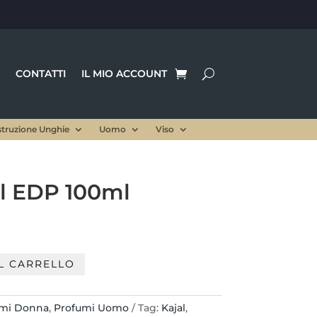
CONTATTI
IL MIO ACCOUNT
struzione Unghie
Uomo
Viso
al EDP 100ml
L CARRELLO
umi Donna
,
Profumi Uomo
Tag:
Kajal
,